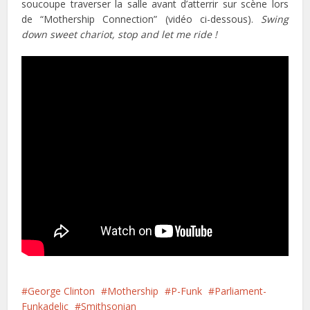
soucoupe traverser la salle avant d’atterrir sur scène lors
de “Mothership Connection” (vidéo ci-dessous).
Swing
down sweet chariot, stop and let me ride !
George Clinton
Mothership
P-Funk
Parliament-
Funkadelic
Smithsonian