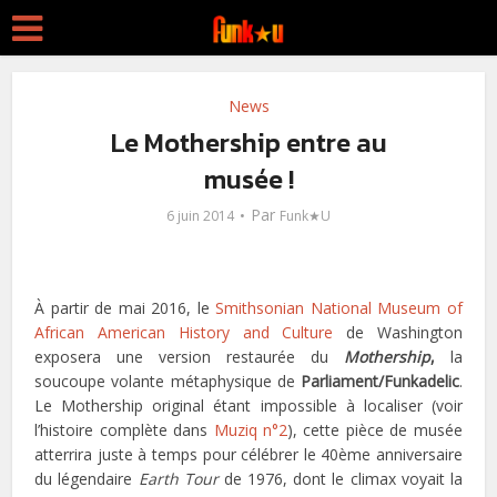
News
Le Mothership entre au
musée !
Par
6 juin 2014
Funk★U
À partir de mai 2016, le
Smithsonian National Museum of
African American History and Culture
de Washington
exposera une version restaurée du
Mothership
,
la
soucoupe volante métaphysique de
Parliament/Funkadelic
.
Le Mothership original étant impossible à localiser (voir
l’histoire complète dans
Muziq n°2
), cette pièce de musée
atterrira juste à temps pour célébrer le 40ème anniversaire
du légendaire
Earth Tour
de 1976, dont le climax voyait la