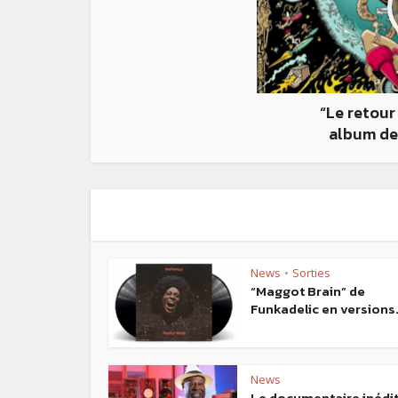
“Le retour 
album de
News
Sorties
•
“Maggot Brain” de
Funkadelic en versions.
News
Le documentaire inédi