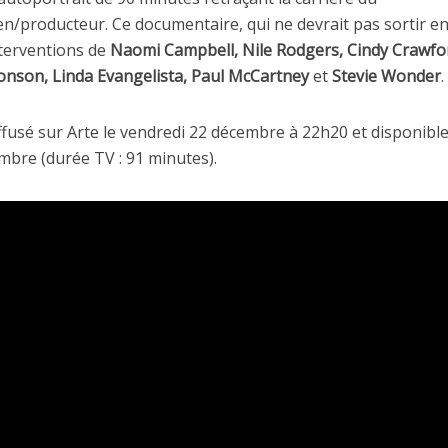
n/producteur. Ce documentaire, qui ne devrait pas sortir 
terventions de
Naomi Campbell, Nile Rodgers, Cindy Crawfor
onson, Linda Evangelista, Paul McCartney
et
Stevie Wonder
.
ffusé sur Arte le vendredi 22 décembre à 22h20 et disponible
mbre (durée TV : 91 minutes).