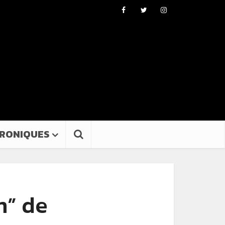
RONIQUES
m” de