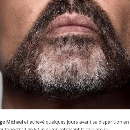
ge Michael
et achevé quelques jours avant sa disparition e
autoportrait de 90 minutes retraçant la carrière du