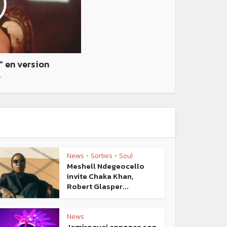
” en version
e
News
Sorties
Soul
•
•
Meshell Ndegeocello
invite Chaka Khan,
Robert Glasper...
News
Jamiroquai annonce son