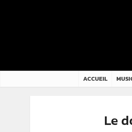
ACCUEIL
MUSI
Le d