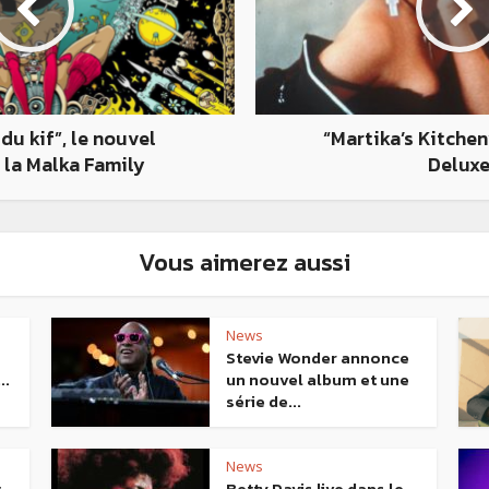
du kif”, le nouvel
“Martika’s Kitchen
 la Malka Family
Delux
Vous aimerez aussi
News
Stevie Wonder annonce
..
un nouvel album et une
série de...
News
t
Betty Davis live dans le