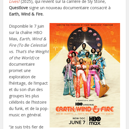
Lives!
(2025), qui revient sur la carrière de Sly Stone,
Questlove
signe un nouveau documentaire consacré à
Earth, Wind & Fire
.
Disponible le 7 juin
sur la chaîne HBO
Max,
Earth, Wind &
Fire (To Be Celestial
vs. That’s the Weight
of the World)
ce
documentaire
promet une
exploration de
l’héritage, de l’impact
et du son d’un des
groupes les plus
célébrés de l’histoire
du funk, et de la pop-
music en général.
“Je suis très fier de