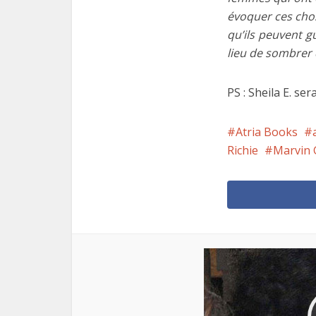
évoquer ces chos
qu’ils peuvent g
lieu de sombrer 
PS : Sheila E. se
Atria Books
Richie
Marvin 