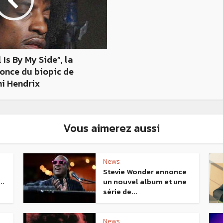
l Is By My Side”, la
nce du biopic de
mi Hendrix
Vous aimerez aussi
News
Stevie Wonder annonce
..
un nouvel album et une
série de...
News