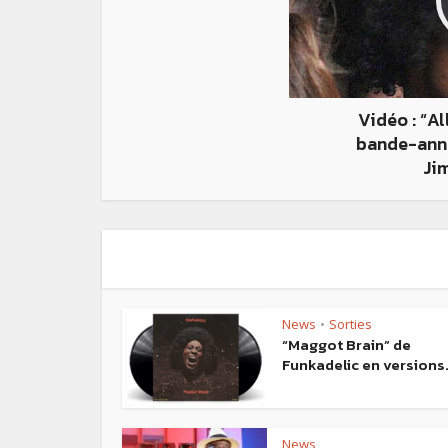
Vidéo : “Al
bande-anno
Ji
News
Sorties
•
“Maggot Brain” de
Funkadelic en versions.
News