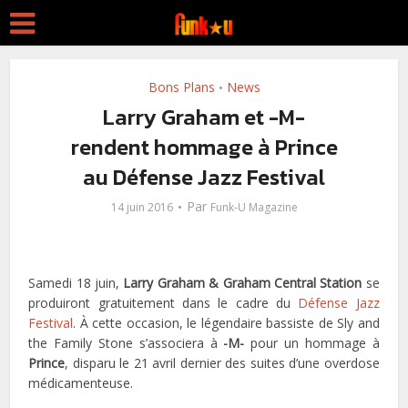
Bons Plans
News
•
Larry Graham et -M-
rendent hommage à Prince
au Défense Jazz Festival
Par
14 juin 2016
Funk-U Magazine
Samedi 18 juin,
Larry Graham & Graham Central Station
se
produiront gratuitement dans le cadre du
Défense Jazz
Festival
. À cette occasion, le légendaire bassiste de Sly and
the Family Stone s’associera à
-M-
pour un hommage à
Prince
, disparu le 21 avril dernier des suites d’une overdose
médicamenteuse.