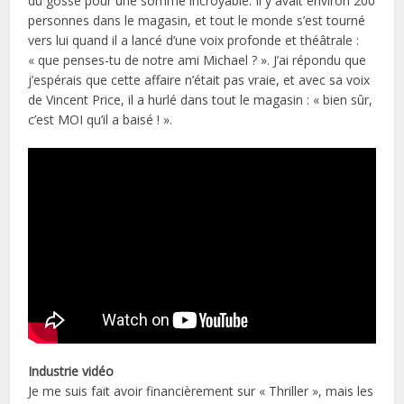
du gosse pour une somme incroyable. Il y avait environ 200
personnes dans le magasin, et tout le monde s’est tourné
vers lui quand il a lancé d’une voix profonde et théâtrale :
« que penses-tu de notre ami Michael ? ». J’ai répondu que
j’espérais que cette affaire n’était pas vraie, et avec sa voix
de Vincent Price, il a hurlé dans tout le magasin : « bien sûr,
c’est MOI qu’il a baisé ! ».
Industrie vidéo
Je me suis fait avoir financièrement sur « Thriller », mais les