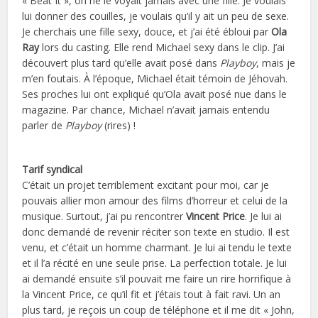
« Beat It », on ne le voyait jamais avec une fille. Je voulais
lui donner des couilles, je voulais qu’il y ait un peu de sexe.
Je cherchais une fille sexy, douce, et j’ai été ébloui par
Ola
Ray
lors du casting. Elle rend Michael sexy dans le clip. J’ai
découvert plus tard qu’elle avait posé dans
Playboy
, mais je
m’en foutais. À l’époque, Michael était témoin de Jéhovah.
Ses proches lui ont expliqué qu’Ola avait posé nue dans le
magazine. Par chance, Michael n’avait jamais entendu
parler de
Playboy
(rires) !
Tarif syndical
C’était un projet terriblement excitant pour moi, car je
pouvais allier mon amour des films d’horreur et celui de la
musique. Surtout, j’ai pu rencontrer
Vincent Price
. Je lui ai
donc demandé de revenir réciter son texte en studio. Il est
venu, et c’était un homme charmant. Je lui ai tendu le texte
et il l’a récité en une seule prise. La perfection totale. Je lui
ai demandé ensuite s’il pouvait me faire un rire horrifique à
la Vincent Price, ce qu’il fit et j’étais tout à fait ravi. Un an
plus tard, je reçois un coup de téléphone et il me dit « John,