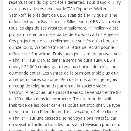
répercussions du clip ont été sidérantes. Tout d’abord, il n’y
avait pas d’artistes noirs sur MTV à l’époque. Walter
Yetnikoff, le président de CBS, avait dit à MTV que s’ils ne
diffusaient pas « Beat It » et « Billie Jean », CBS allait retirer
tous les clips de ses artistes. Initialement, « Thriller » a été
programmé en première partie de
Fantasia
à Los Angeles.
Ces projections ont eu tellement de succès qu’au bout de
quinze jours, Walter Yetnikoff l’a retiré de l’écran pour le
diffuser sur Showtime. Trois jours plus tard, on pouvait voir
« Thriller » sur MTV et dans la semaine qui a suivi, CBS a
envoyé 25 000 copies gratuites aux chaînes de télévision
du monde entier. Les ventes de l’album ont triplé plus d’un
an et demi après sa sortie. Peu de temps après, je reçois
un coup de téléphone du patron de la société vidéo
Vestron. À l’époque, une cassette vidéo se vendait entre 80
et 100 dollars dans le commerce. Tout le monde avait
l’habitude de les louer car elles coûtaient trop cher. Le type
de Vestron a eu l’idée de mettre le
making-of
et le clip de
« Thriller » sur une cassette. Je ne voyais pas l’intérêt, car
on voyait « Thriller » tous les jours à la télévision pour rien.
Vestron l’a vendue 24 dollars. Les gens pouvaient l’acheter