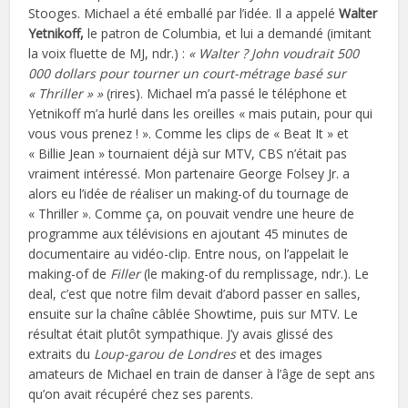
Stooges. Michael a été emballé par l’idée. Il a appelé
Walter
Yetnikoff,
le patron de Columbia, et lui a demandé (imitant
la voix fluette de MJ, ndr.) :
« Walter ? John voudrait 500
000 dollars pour tourner un court-métrage basé sur
« Thriller » »
(rires). Michael m’a passé le téléphone et
Yetnikoff m’a hurlé dans les oreilles « mais putain, pour qui
vous vous prenez ! ». Comme les clips de « Beat It » et
« Billie Jean » tournaient déjà sur MTV, CBS n’était pas
vraiment intéressé. Mon partenaire George Folsey Jr. a
alors eu l’idée de réaliser un making-of du tournage de
« Thriller ». Comme ça, on pouvait vendre une heure de
programme aux télévisions en ajoutant 45 minutes de
documentaire au vidéo-clip. Entre nous, on l’appelait le
making-of de
Filler
(le making-of du remplissage, ndr.). Le
deal, c’est que notre film devait d’abord passer en salles,
ensuite sur la chaîne câblée Showtime, puis sur MTV. Le
résultat était plutôt sympathique. J’y avais glissé des
extraits du
Loup-garou de Londres
et des images
amateurs de Michael en train de danser à l’âge de sept ans
qu’on avait récupéré chez ses parents.