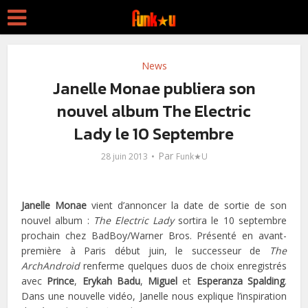
News
Janelle Monae publiera son
nouvel album The Electric
Lady le 10 Septembre
Par
28 juin 2013
Funk★U
Janelle Monae
vient d’annoncer la date de sortie de son
nouvel album :
The Electric Lady
sortira le 10 septembre
prochain chez BadBoy/Warner Bros. Présenté en avant-
première à Paris début juin, le successeur de
The
ArchAndroid
renferme quelques duos de choix enregistrés
avec
Prince
,
Erykah Badu
,
Miguel
et
Esperanza Spalding
.
Dans une nouvelle vidéo, Janelle nous explique l’inspiration