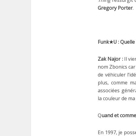
Thing
ressurgit 
Gregory Porter
.
Funk★U : Quelle 
Zak Najor :
Il vie
nom Zbonics car 
de véhiculer l’
plus, comme ma
associées génér
la couleur de ma
Q
uand et commen
En 1997, je poss