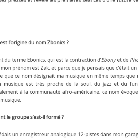
des presses et révèle les premières séances d’une future ve
est l’origine du nom Zbonics ?
nt du terme Ebonics, qui est la contraction d’
Ebony
et de
Pho
mon prénom est Zak, et parce que je pensais que c’était u
idée que ce nom désignait ma musique en même temps que
 musique est très proche de la soul, du jazz et du fun
alement à la communauté afro-américaine, ce nom évoqu
 musique.
t le groupe s’est-il formé ?
édais un enregistreur analogique 12-pistes dans mon gara