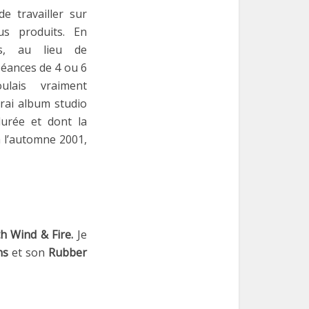
de travailler sur
us produits. En
es, au lieu de
séances de 4 ou 6
ulais vraiment
vrai album studio
urée et dont la
à l’automne 2001,
h Wind & Fire.
Je
ns
et son
Rubber