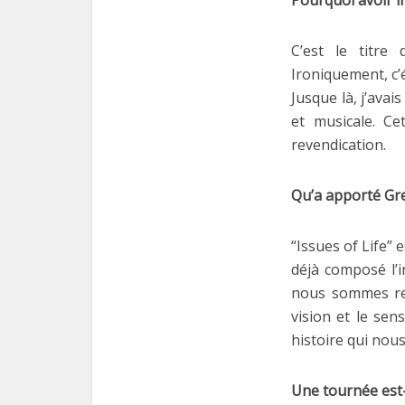
Pourquoi avoir i
C’est le titre 
Ironiquement, c’é
Jusque là, j’ava
et musicale. Ce
revendication.
Qu’a apporté Gre
“Issues of Life” 
déjà composé l’
nous sommes ret
vision et le sen
histoire qui nous
Une tournée est-