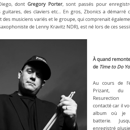
Diego, dont
Gregory Porter
, sont passés pour enregistr
s guitares, des claviers etc… En gros, Zbonics a démarré
t des musiciens variés et le groupe, qui comprenait égalem
saxophoniste de Lenny Kravitz NDR), est né lors de ces sessi
À quand remonte
de
Time to Do Yo
Au cours de l’é
Prizant, du 
Resurection 
contacté car il v
album où je j
batterie. Jusq
enregistré plusie