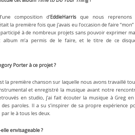
ntitulé cet album
Time to Do Your Thing
?
d’une composition d’
EddieHarris
que nous reprenons s
tait la première fois que j’avais eu l’occasion de faire “mon”
is participé à de nombreux projets sans pouvoir exprimer ma 
t album m’a permis de le faire, et le titre de ce disq
gory Porter à ce projet ?
est la première chanson sur laquelle nous avons travaillé tous
instrumental et enregistré la musique avant notre rencont
rouvés en studio, j’ai fait écouter la musique à Greg en 
s des paroles. Il a su s’inspirer de sa propre expérience 
 par le à tous les deux.
elle envisageable ?