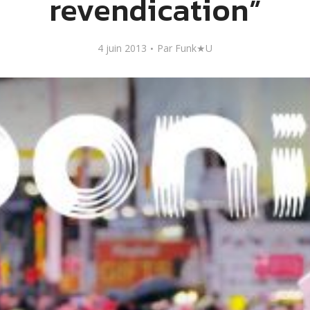
revendication”
4 juin 2013
Par
Funk★U