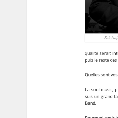
Zak Naj
qualité serait i
puis le reste des
Quelles sont vos 
La soul music, p
suis un grand f
Band
.