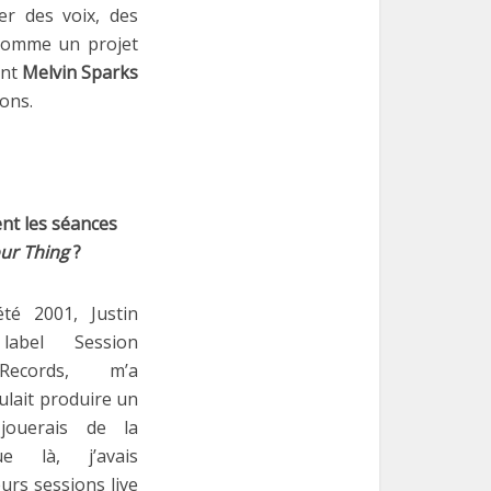
er des voix, des
 comme un projet
ent
Melvin Sparks
ons.
nt les séances
ur Thing
?
té 2001, Justin
label Session
Records, m’a
oulait produire un
ouerais de la
ue là, j’avais
urs sessions live