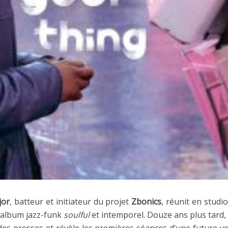
jor
, batteur et initiateur du projet
Zbonics
, réunit en studi
 album jazz-funk
soulful
et intemporel. Douze ans plus tard,