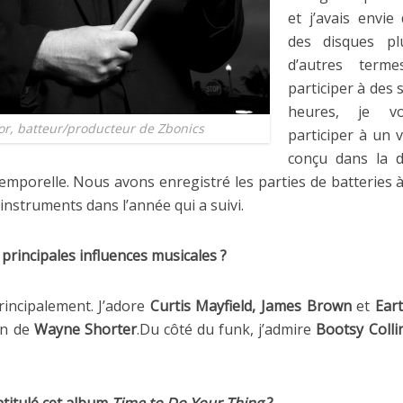
et j’avais envie 
des disques pl
d’autres term
participer à des 
heures, je vo
or, batteur/producteur de Zbonics
participer à un 
conçu dans la d
ntemporelle. Nous avons enregistré les parties de batteries 
 instruments dans l’année qui a suivi.
principales influences musicales ?
rincipalement. J’adore
Curtis Mayfield, James Brown
et
Eart
an de
Wayne Shorter
.Du côté du funk, j’admire
Bootsy Colli