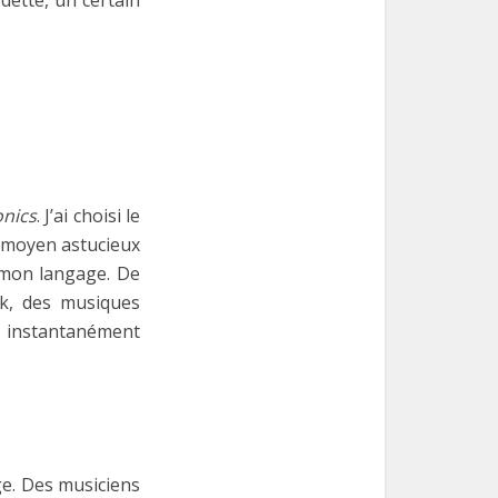
dette, un certain
nics
. J’ai choisi le
n moyen astucieux
 mon langage. De
k, des musiques
e instantanément
ge. Des musiciens