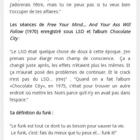
j’adorerais l’être, mais tu ne peux pas si tu veux bien
t’occuper de tes affaires.”
Les séances de
Free Your Mind… And Your Ass Will
Follow
(1970) enregistré sous LSD et l’album
Chocolate
City
:
“Le LSD était quelque chose de doux à cette époque. J’en
prenais pour élargir mon champ de conscience. Ça a
changé juste après, les effets n’étaient plus les mêmes. Et
ça m’aurait posé des problèmes de continuer. Et le crack
n’est pas du LSD… (rire)” . “Quand on a fait l’album
«Chocolate City», en 1975, c’était pour trouver un autre
endroit où mettre les Noirs parce qu’il n’y en avait pas dans
l’espace.”
Sa définition du funk :
“Le funk est tout ce dont tu as besoin pour sauver ta vie.
Le funk, c’est: fais du mieux que tu peux et… funk it!”