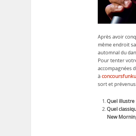
Après avoir con
même endroit sam
automnal du dand
Pour tenter vot
accompagnées de
à
concoursfunk
sort et prévenus
Quel illustre
Quel classiqu
New Morning 