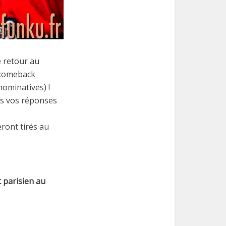
 retour au
 comeback
nominatives) !
us vos réponses
eront tirés au
t parisien au