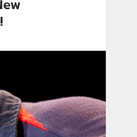
(New
!