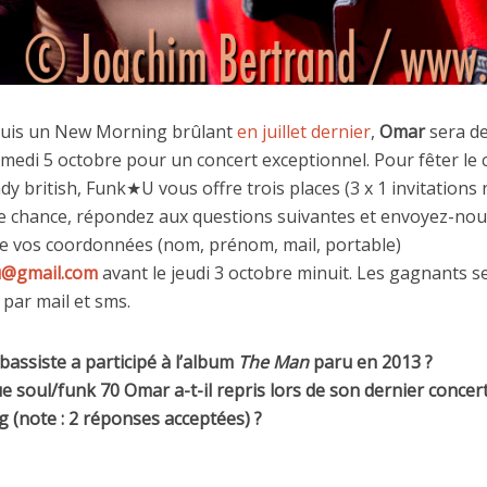
quis un New Morning brûlant
en juillet dernier
,
Omar
sera de
edi 5 octobre pour un concert exceptionnel. Pour fêter le
y british, Funk★U vous offre trois places (3 x 1 invitations 
re chance, répondez aux questions suivantes et envoyez-no
 vos coordonnées (nom, prénom, mail, portable)
u@gmail.com
avant le jeudi 3 octobre minuit. Les gagnants s
 par mail et sms.
 bassiste a participé à l’album
The Man
paru en 2013 ?
e soul/funk 70 Omar a-t-il repris lors de son dernier concer
(note : 2 réponses acceptées) ?