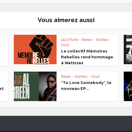
Vous aimerez aussi
Jazz/funk
News
Sorties
•
•
•
Soul
Le collectif Mémoires
Rebelles rend hommage
à Wattstax
News
Sorties
Soul
•
•
“To Love Somebody”, le
et
nouveau EP...