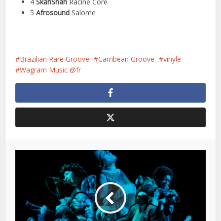
4
SkahShah
Racine Core
5
Afrosound
Salome
Brazilian Rare Groove
Carribean Groove
vinyle
Wagram Music @fr