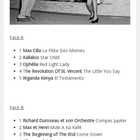
Face A
1
Max Cilla
La Flûte Des Mornes
2
Kallaloo
Star Child
3
Ophélia
Red Light Lady
4 T
he Revolution Of St. Vincent
The Little You Say
5
Wganda Kenya
El Testamento
Face B
1
Richard Duroseau et son Orchestre
Compas Jupiter
2
Max et Henri
Mizik A Ka Kafé
3
The Beginning of The End
Come Down