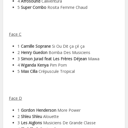
4
Afrosound
Caliventura
5
Super Combo
Rosita Femme Chaud
Face C
1
Camille Soprane
Si Ou Dit ça çé ça
2
Henry Guedon
Bomba Des Musiciens
3
Simon Jurad feat Les Frères Déjean
Mawa
4
Wganda Kenya
Pim Pom
5
Max Cilla
Crépuscule Tropical
Face D
1
Gordon Henderson
More Power
2
Shleu Shleu
Alouette
3
Les Aiglons
Musiciens De Grande Classe