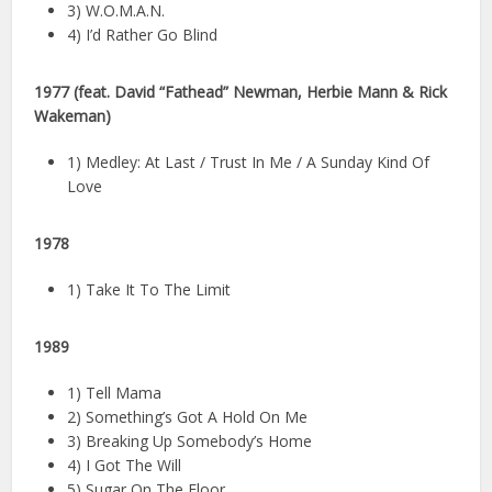
3) W.O.M.A.N.
4) I’d Rather Go Blind
1977
(feat. David “Fathead” Newman, Herbie Mann & Rick
Wakeman)
1) Medley: At Last / Trust In Me / A Sunday Kind Of
Love
1978
1) Take It To The Limit
1989
1) Tell Mama
2) Something’s Got A Hold On Me
3) Breaking Up Somebody’s Home
4) I Got The Will
5) Sugar On The Floor