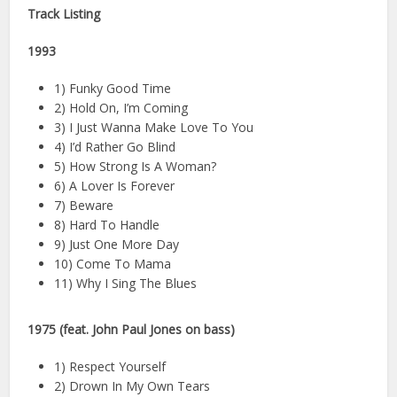
Track Listing
1993
1) Funky Good Time
2) Hold On, I’m Coming
3) I Just Wanna Make Love To You
4) I’d Rather Go Blind
5) How Strong Is A Woman?
6) A Lover Is Forever
7) Beware
8) Hard To Handle
9) Just One More Day
10) Come To Mama
11) Why I Sing The Blues
1975
(feat. John Paul Jones on bass)
1) Respect Yourself
2) Drown In My Own Tears