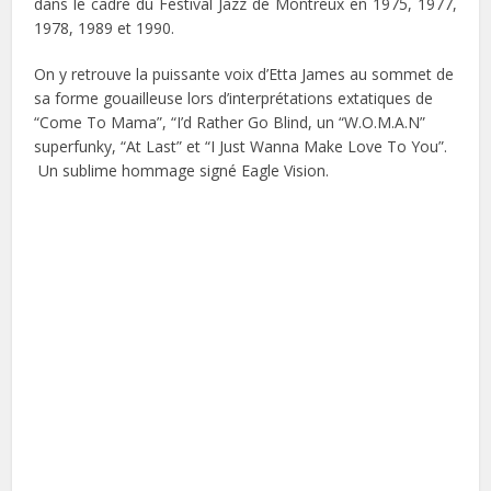
dans le cadre du Festival Jazz de Montreux en 1975, 1977,
1978, 1989 et 1990.
On y retrouve la puissante voix d’Etta James au sommet de
sa forme gouailleuse lors d’interprétations extatiques de
“Come To Mama”, “I’d Rather Go Blind, un “W.O.M.A.N”
superfunky, “At Last” et “I Just Wanna Make Love To You”.
Un sublime hommage signé Eagle Vision.