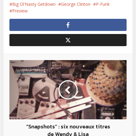
Big Ol'Nasty Getdown
George Clinton
P-Funk
Preview
“Snapshots” : six nouveaux titres
de Wendy & Lisa