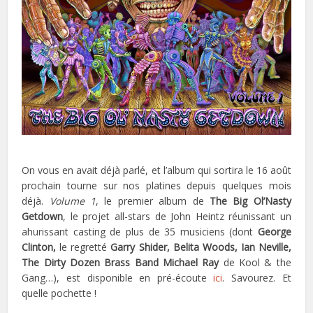
On vous en avait déjà parlé, et l’album qui sortira le 16 août
prochain tourne sur nos platines depuis quelques mois
déjà.
Volume 1
, le premier album de
The Big Ol’Nasty
Getdown
, le projet all-stars de John Heintz réunissant un
ahurissant casting de plus de 35 musiciens (dont
George
Clinton,
le regretté
Garry Shider, Belita Woods, Ian Neville,
The Dirty Dozen Brass Band Michael Ray
de Kool & the
Gang…), est disponible en pré-écoute
ici
. Savourez. Et
quelle pochette !