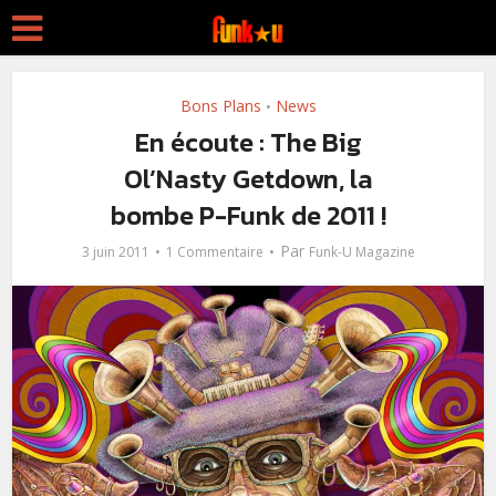
Bons Plans
News
•
En écoute : The Big
Ol’Nasty Getdown, la
bombe P-Funk de 2011 !
Par
3 juin 2011
1 Commentaire
Funk-U Magazine