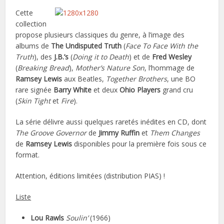
Cette
collection
propose plusieurs classiques du genre, à l’image des
albums de
The Undisputed Truth
(
Face To Face With the
Truth
), des
J.B.’s
(
Doing it to Death
) et de
Fred Wesley
(
Breaking Bread
),
Mother’s Nature Son
, l’hommage de
Ramsey Lewis
aux Beatles,
Together Brothers
, une BO
rare signée
Barry White
et deux
Ohio Players
grand cru
(
Skin Tight
et
Fire
).
La série délivre aussi quelques raretés inédites en CD, dont
The Groove Governor
de
Jimmy Ruffin
et
Them Changes
de
Ramsey Lewis
disponibles pour la première fois sous ce
format.
Attention, éditions limitées (distribution PIAS) !
Liste
Lou Rawls
Soulin’
(1966)