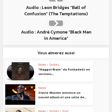
Audio : Leon Bridges “Ball of
Confusion” (The Temptations)
Audio : André Cymone “Black Man
in America”
Vous aimerez aussi
News
•
Sorties
“Maggot Brain” de Funkadelic en
versions...
News
Stevie Wonder annonce un
nouvel album et une série de...
News
•
Sorties
•
Soul