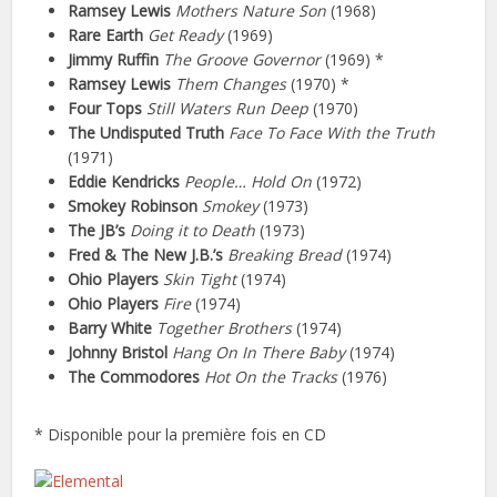
Ramsey Lewis
Mothers Nature Son
(1968)
Rare Earth
Get Ready
(1969)
Jimmy Ruffin
The Groove Governor
(1969) *
Ramsey Lewis
Them Changes
(1970) *
Four Tops
Still Waters Run Deep
(1970)
The Undisputed Truth
Face To Face With the Truth
(1971)
Eddie Kendricks
People… Hold On
(1972)
Smokey Robinson
Smokey
(1973)
The JB’s
Doing it to Death
(1973)
Fred & The New J.B.’s
Breaking Bread
(1974)
Ohio Players
Skin Tight
(1974)
Ohio Players
Fire
(1974)
Barry White
Together Brothers
(1974)
Johnny Bristol
Hang On In There Baby
(1974)
The Commodores
Hot On the Tracks
(1976)
* Disponible pour la première fois en CD