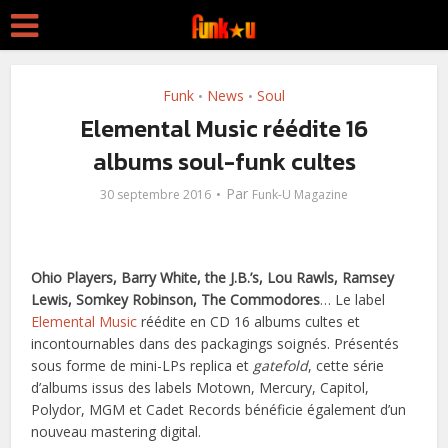
Funk
News
Soul
•
•
Elemental Music réédite 16
albums soul-funk cultes
Par
30 septembre 2016
Funk-U Magazine
Ohio Players, Barry White, the J.B.’s, Lou Rawls, Ramsey
Lewis, Somkey Robinson, The Commodores
… Le label
Elemental Music
réédite en CD 16 albums cultes et
incontournables dans des packagings soignés. Présentés
sous forme de mini-LPs replica et
gatefold
, cette série
d’albums issus des labels Motown, Mercury, Capitol,
Polydor, MGM et Cadet Records bénéficie également d’un
nouveau mastering digital.