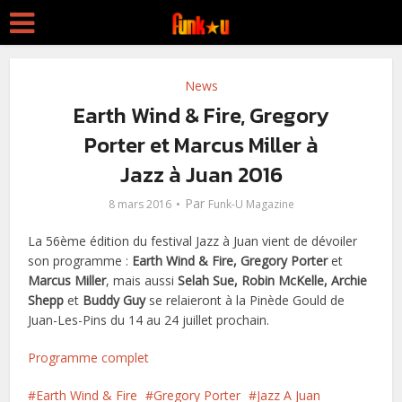
News
Earth Wind & Fire, Gregory
Porter et Marcus Miller à
Jazz à Juan 2016
Par
8 mars 2016
Funk-U Magazine
La 56ème édition du festival Jazz à Juan vient de dévoiler
son programme :
Earth Wind & Fire, Gregory Porter
et
Marcus Miller
, mais aussi
Selah Sue, Robin McKelle, Archie
Shepp
et
Buddy Guy
se relaieront à la Pinède Gould de
Juan-Les-Pins du 14 au 24 juillet prochain.
Programme complet
Earth Wind & Fire
Gregory Porter
Jazz A Juan