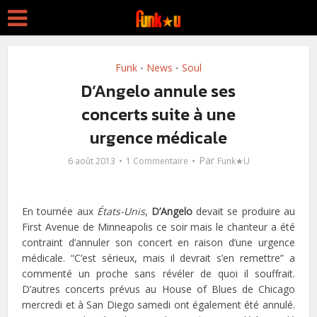
Funk
News
Soul
•
•
D’Angelo annule ses
concerts suite à une
urgence médicale
Par
6 août 2013
1 Commentaire
Funk★U
En tournée aux
États-Unis
,
D’Angelo
devait se produire au
First Avenue de Minneapolis ce soir mais le chanteur a été
contraint d’annuler son concert en raison d’une urgence
médicale. “C’est sérieux, mais il devrait s’en remettre” a
commenté un proche sans révéler de quoi il souffrait.
D’autres concerts prévus au House of Blues de Chicago
mercredi et à San Diego samedi ont également été annulé.