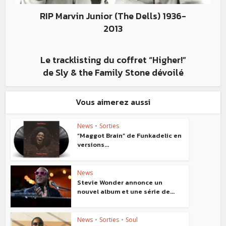
RIP Marvin Junior (The Dells) 1936-
2013
Le tracklisting du coffret “Higher!”
de Sly & the Family Stone dévoilé
Vous aimerez aussi
News
•
Sorties
“Maggot Brain” de Funkadelic en
versions...
News
Stevie Wonder annonce un
nouvel album et une série de...
News
•
Sorties
•
Soul