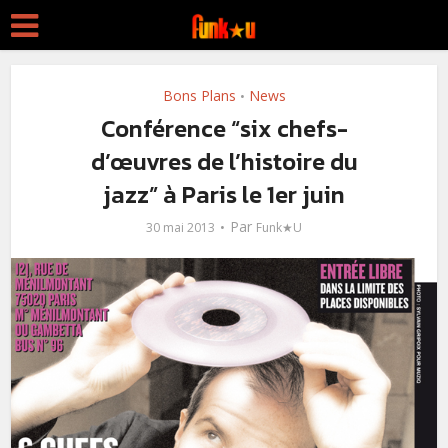
Bons Plans
News
•
Conférence “six chefs-
d’œuvres de l’histoire du
jazz” à Paris le 1er juin
Par
30 mai 2013
Funk★U