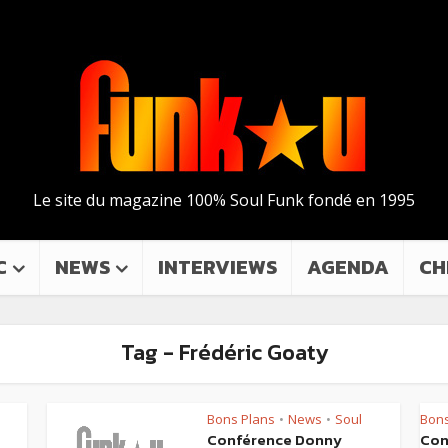
Le site du magazine 100% Soul Funk fondé en 1995
C
NEWS
INTERVIEWS
AGENDA
CH
Tag - Frédéric Goaty
Bons Plans
News
Soul
Bons
•
•
Conférence Donny
Con