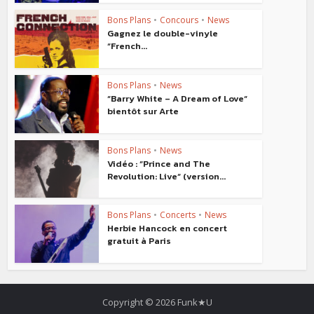
Bons Plans
•
Concours
•
News
Gagnez le double-vinyle
“French...
Bons Plans
•
News
“Barry White – A Dream of Love“
bientôt sur Arte
Bons Plans
•
News
Vidéo : “Prince and The
Revolution: Live“ (version...
Bons Plans
•
Concerts
•
News
Herbie Hancock en concert
gratuit à Paris
Copyright © 2026 Funk★U