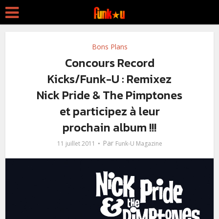
Bons Plans
Concours Record
Kicks/Funk-U : Remixez
Nick Pride & The Pimptones
et participez à leur
prochain album !!!
Par
11 juillet 2011
Funk-U Magazine