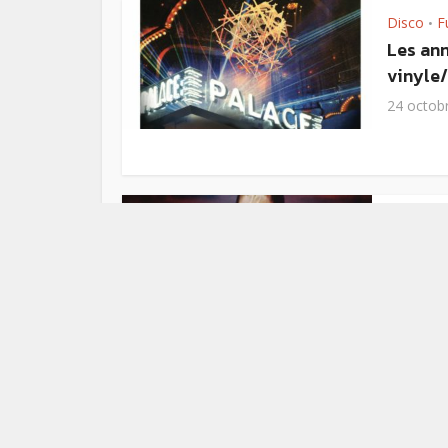
Disco
F
•
Les ann
vinyle
24 octob
Afrobeat
Un nouv
un min
Fela
17 octob
Funk
Mu
•
Vidéo :
“Cream 