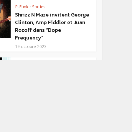
P-Funk
Sorties
•
Shrizz N Maze invitent George
Clinton, Amp Fiddler et Juan
Rozoff dans “Dope
Frequency”
19 octobre 2023
Funk
Sorties
•
Les albums de Faze-O réunis
en coffret CD
5 octobre 2023
Jazz
Music
Sorties
•
•
“Liquid Spirit” de Gregory
Porter en vinyle collector