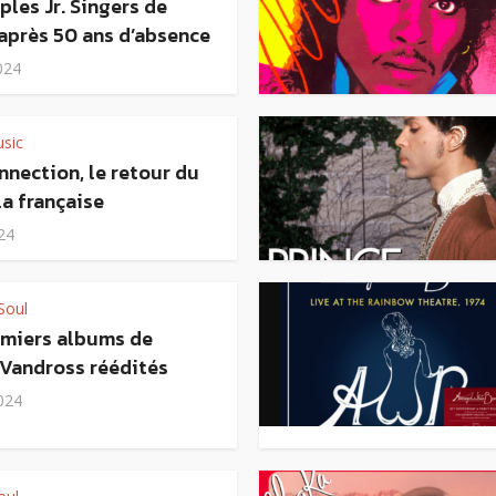
ples Jr. Singers de
après 50 ans d’absence
024
sic
nection, le retour du
la française
024
Soul
emiers albums de
 Vandross réédités
024