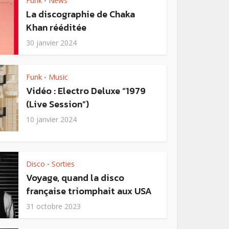
Funk
News
•
La discographie de Chaka
Khan rééditée
30 janvier 2024
Funk
Music
•
Vidéo : Electro Deluxe “1979
(Live Session”)
10 janvier 2024
Disco
Sorties
•
Voyage, quand la disco
française triomphait aux USA
31 octobre 2023