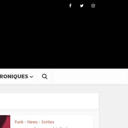
RONIQUES
Funk
News
Sorties
•
•