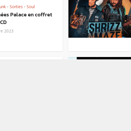
unk
Sorties
Soul
•
•
ées Palace en coffret
/CD
re 2023
Sorties
•
eau coffret vinyle et
i-documentaire sur
re 2023
sic
 Prince & the NPG
(take 2)”