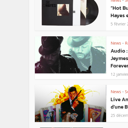
News
S
•
“Hot Bu
Hayes 
5 février
News
R
•
Audio :
Jeymes
Foreve
12 janvie
News
S
•
Live An
d’une B
25 décem