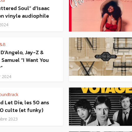
oul
ttered Soul” d’Isaac
en vinyle audiophile
 2024
&B
 D’Angelo, Jay-Z &
 Samuel “I Want You
r”
r 2024
oundtrack
d Let Die, les 50 ans
O culte (et funky)
bre 2023