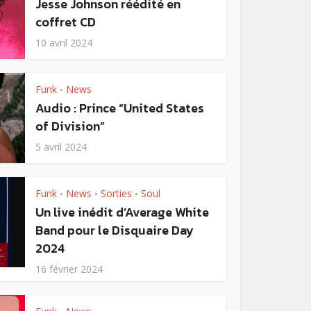
Jesse Johnson réédité en
coffret CD
10 avril 2024
Funk
News
•
Audio : Prince “United States
of Division”
5 avril 2024
Funk
News
Sorties
Soul
•
•
•
Un live inédit d’Average White
Band pour le Disquaire Day
2024
16 février 2024