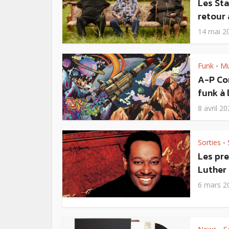
Les Sta
retour 
14 mai 2
Funk
Mu
•
A-P Con
funk à 
8 avril 2
Sorties
•
Les pr
Luther
6 mars 2