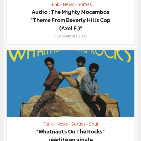
Funk
News
Sorties
•
•
Audio : The Mighty Mocambos
“Theme From Beverly Hills Cop
(Axel F.)”
18 novembre 2022
Funk
News
Sorties
Soul
•
•
•
“Whatnauts On The Rocks”
réédité en vinyle