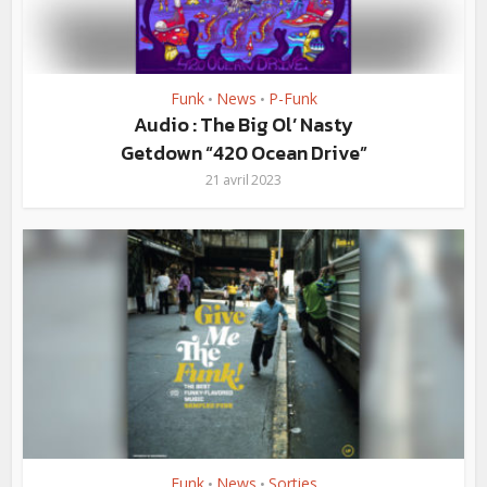
Funk
News
P-Funk
•
•
Audio : The Big Ol’ Nasty
Getdown “420 Ocean Drive”
21 avril 2023
Funk
News
Sorties
•
•