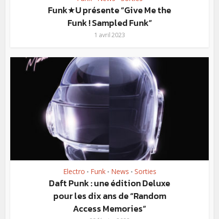
Funk★U présente “Give Me the
Funk ! Sampled Funk”
1 avril 2023
Electro
Funk
News
Sorties
•
•
•
Daft Punk : une édition Deluxe
pour les dix ans de “Random
Access Memories”