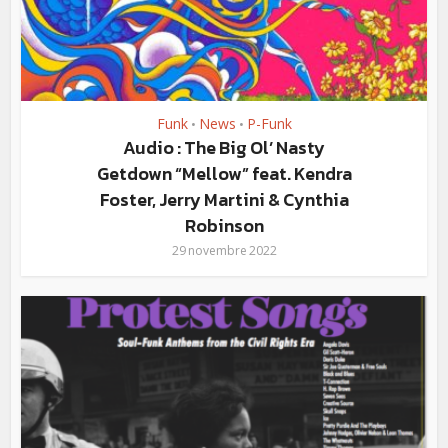
Funk
News
P-Funk
•
•
Audio : The Big Ol’ Nasty
Getdown “Mellow” feat. Kendra
Foster, Jerry Martini & Cynthia
Robinson
29 novembre 2022