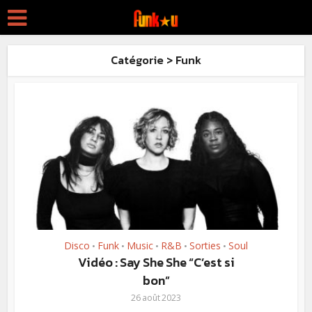
Catégorie > Funk
Disco
Funk
Music
R&B
Sorties
Soul
•
•
•
•
•
Vidéo : Say She She “C’est si
bon”
26 août 2023