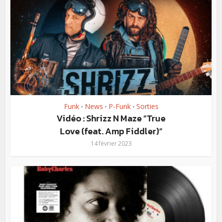
Funk
News
P-Funk
Sorties
•
•
•
Vidéo : Shrizz N Maze “True
Love (feat. Amp Fiddler)”
14 février 2023