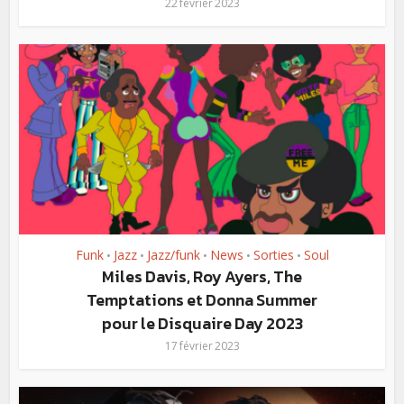
22 février 2023
Funk
Jazz
Jazz/funk
News
Sorties
Soul
•
•
•
•
•
Miles Davis, Roy Ayers, The
Temptations et Donna Summer
pour le Disquaire Day 2023
17 février 2023