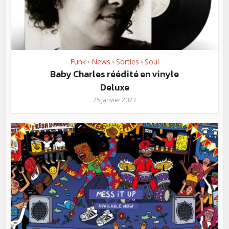
Funk
News
Sorties
Soul
•
•
•
Baby Charles réédité en vinyle
Deluxe
25 janvier 2023