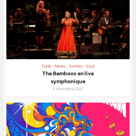
Funk
News
Sorties
Soul
•
•
•
The Bamboos en live
symphonique
5 décembre 2022