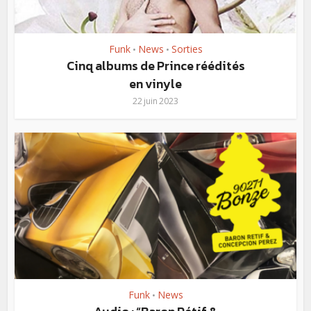
Funk
News
Sorties
•
•
Cinq albums de Prince réédités
en vinyle
22 juin 2023
Funk
News
•