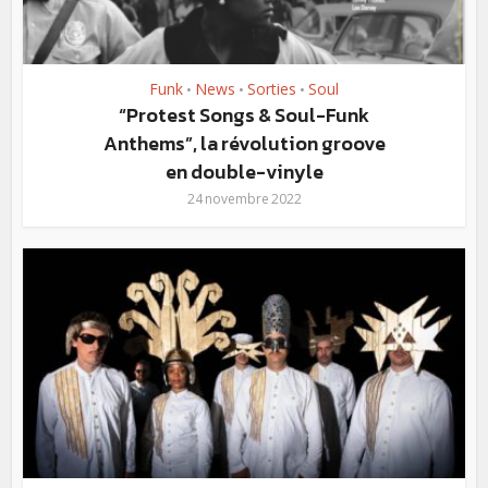
Funk
News
Sorties
Soul
•
•
•
“Protest Songs & Soul-Funk
Anthems”, la révolution groove
en double-vinyle
24 novembre 2022