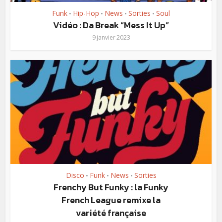
Funk
Hip-Hop
News
Sorties
Soul
•
•
•
•
Vidéo : Da Break “Mess It Up”
9 janvier 2023
Disco
Funk
News
Sorties
•
•
•
Frenchy But Funky : la Funky
French League remixe la
variété française