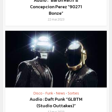
Audio : “Baron Rétif &
Concepcion Perez “90271
Bonze”
22 mai 2023
Disco
Funk
News
Sorties
•
•
•
Audio : Daft Punk “GLBTM
(Studio Outtakes)”
12 mai 2023