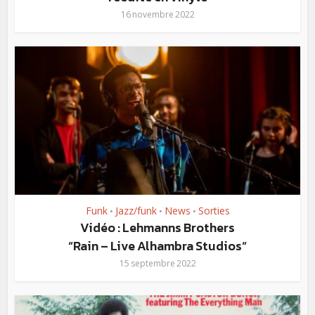
16 novembre 2022
Funk
Jazz/funk
News
Sorties
•
•
•
Vidéo : Lehmanns Brothers
“Rain – Live Alhambra Studios“
15 septembre 2022