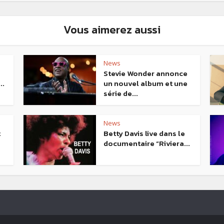
Vous aimerez aussi
News
Stevie Wonder annonce
..
un nouvel album et une
série de...
News
t
Betty Davis live dans le
documentaire “Riviera...