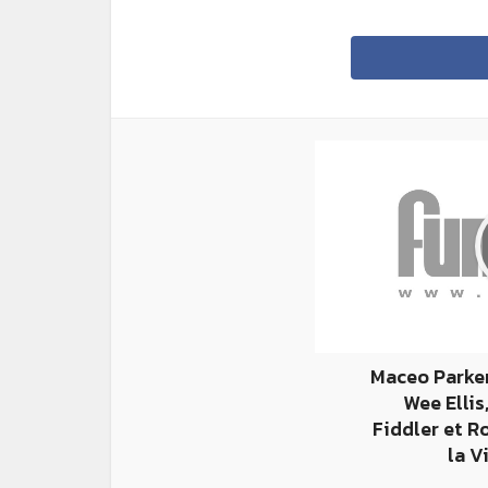
Maceo Parker
Wee Ellis
Fiddler et R
la V