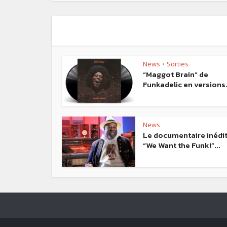
News
Sorties
•
“Maggot Brain” de
Funkadelic en versions.
News
Le documentaire inédi
“We Want the Funk!”...