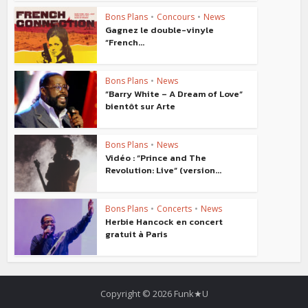
Bons Plans
•
Concours
•
News
Gagnez le double-vinyle
“French...
Bons Plans
•
News
“Barry White – A Dream of Love“
bientôt sur Arte
Bons Plans
•
News
Vidéo : “Prince and The
Revolution: Live“ (version...
Bons Plans
•
Concerts
•
News
Herbie Hancock en concert
gratuit à Paris
Copyright © 2026 Funk★U