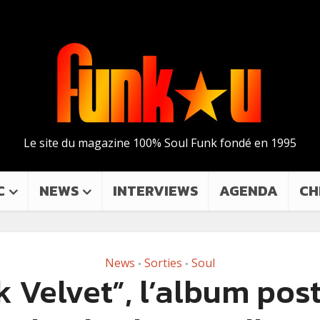
Le site du magazine 100% Soul Funk fondé en 1995
C
NEWS
INTERVIEWS
AGENDA
CH
News
Sorties
Soul
•
•
k Velvet”, l’album po