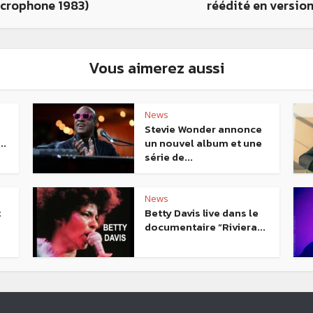
icrophone 1983)
réédité en versio
Vous aimerez aussi
News
Stevie Wonder annonce
..
un nouvel album et une
série de...
News
t
Betty Davis live dans le
documentaire “Riviera...