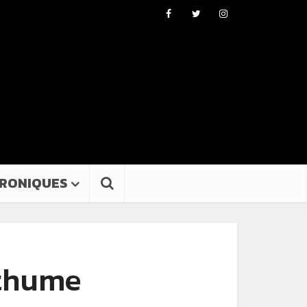
RONIQUES
sthume