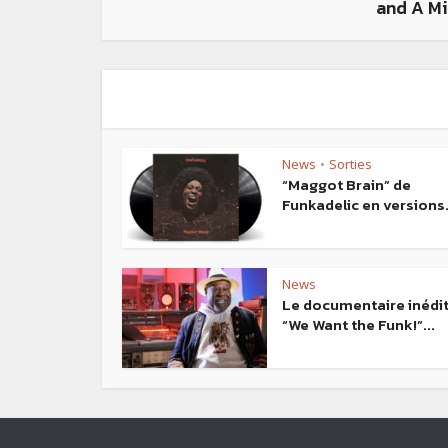
and A M
News
Sorties
•
“Maggot Brain” de
Funkadelic en versions.
News
Le documentaire inédi
“We Want the Funk!”...