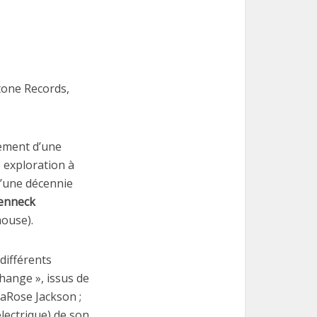
tone Records,
lement d’une
e exploration à
 d’une décennie
enneck
ouse).
différents
 Change », issus de
LaRose Jackson ;
électrique) de son