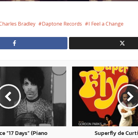
Charles Bradley
Daptone Records
I Feel a Change
ce “17 Days” (Piano
Superfly de Curt