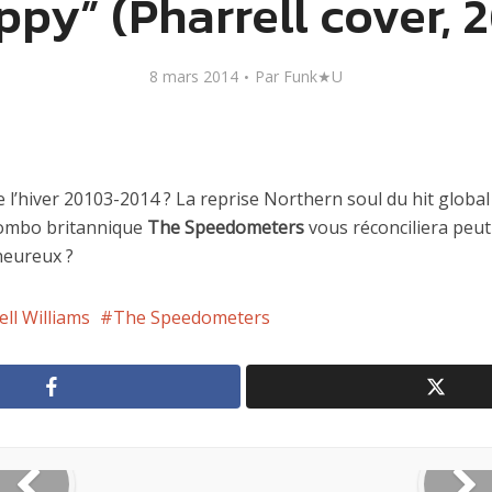
py” (Pharrell cover, 
8 mars 2014
Par
Funk★U
 l’hiver 20103-2014 ? La reprise Northern soul du hit globa
combo britannique
The Speedometers
vous réconciliera peut
 heureux ?
ell Williams
The Speedometers