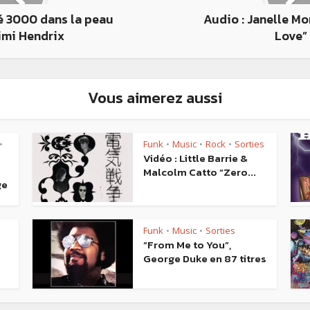
é 3000 dans la peau
Audio : Janelle Mo
imi Hendrix
Love”
Vous aimerez aussi
Funk
Music
Rock
Sorties
•
•
•
•
Vidéo : Little Barrie &
Malcolm Catto “Zero...
ge
Funk
Music
Sorties
•
•
“From Me to You”,
George Duke en 87 titres