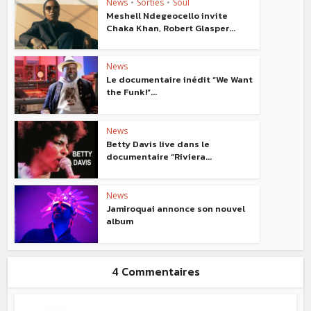
News
•
Sorties
•
Soul
Meshell Ndegeocello invite
Chaka Khan, Robert Glasper...
News
Le documentaire inédit “We Want
the Funk!”...
News
Betty Davis live dans le
documentaire “Riviera...
News
Jamiroquai annonce son nouvel
album
4 Commentaires