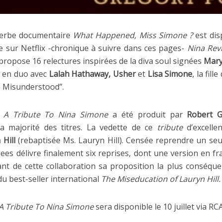
perbe documentaire
What Happened, Miss Simone ?
est dis
 sur Netflix -chronique à suivre dans ces pages-
Nina Rev
propose 16 relectures inspirées de la diva soul signées
Mary
en duo avec
Lalah Hathaway, Usher
et
Lisa Simone
, la fill
e Misunderstood”.
… A Tribute To Nina Simone
a été produit par
Robert G
a majorité des titres. La vedette de ce
tribute
d’excellen
 Hill
(rebaptisée Ms. Lauryn Hill). Censée reprendre un seul 
s délivre finalement six reprises, dont une version en f
sant de cette collaboration sa proposition la plus conséqu
du best-seller international
The Miseducation of Lauryn Hill.
A Tribute To Nina Simone
sera disponible le 10 juillet via R