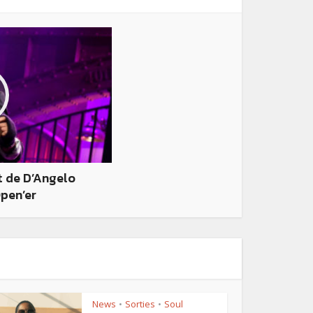
t de D’Angelo
Open’er
News
Sorties
Soul
•
•