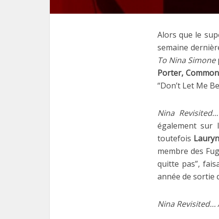
Alors que le su
semaine dernière
To Nina Simone
Porter, Common
“Don’t Let Me B
Nina Revisited
également sur l
toutefois
Lauryn
membre des Fugee
quitte pas”, fai
année de sortie 
Nina Revisited… 