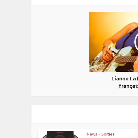
Lianne La
françai
News
Sorties
•