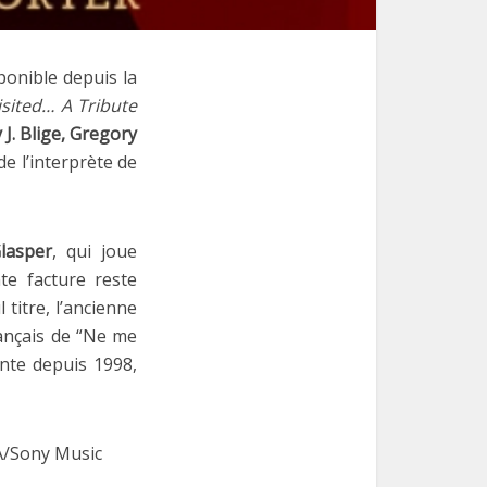
ponible depuis la
isited… A Tribute
 J. Blige, Gregory
e de l’interprète de
lasper
, qui joue
te facture reste
titre, l’ancienne
rançais de “Ne me
ente depuis 1998,
CA/Sony Music