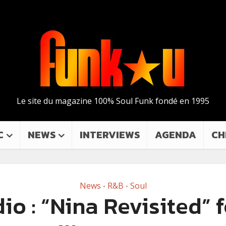
Le site du magazine 100% Soul Funk fondé en 1995
C
NEWS
INTERVIEWS
AGENDA
CH
News
R&B
Soul
•
•
io : “Nina Revisited” f