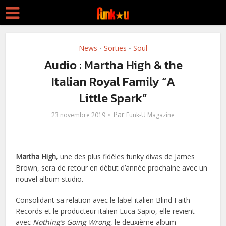
News
Sorties
Soul
•
•
Audio : Martha High & the
Italian Royal Family “A
Little Spark”
Par
23 novembre 2019
Funk-U Magazine
Martha High
, une des plus fidèles funky divas de James
Brown, sera de retour en début d’année prochaine avec un
nouvel album studio.
Consolidant sa relation avec le label italien Blind Faith
Records et le producteur italien Luca Sapio, elle revient
avec
Nothing’s Going Wrong
, le deuxième album