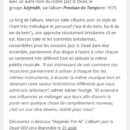
avec un autre nom du roster Jazz Is Dead, le
groupe
Azymuth
, via l’album
Previsao do Tempo
en 1973.
Le long de l’album, Marcos Valle s’illustre avec ce style de
chant très mélodique et percussif (“wa-di-do-bem, ba di da
we da bem”), une approche résolument brésilienne s’il en
est. Marcos Valle et les sommités brésiliennes,
rassemblées pour les sessions Jazz Is Dead dans leur
ensemble, parviennent d’un disque à l’autre à créer chacun
un sentiment très différent tout en utilisant la même
palette musicale.
“Il est intéressant de voir comment ces
musiciens parviennent à utiliser à chaque fois les
mêmes instruments, à écouter la même musique tout en
obtenant cette saveur brésilienne différente que nous
admirons tellement”
, admet Adrian Younge.
“Et entendre
nos influences se mélanger aux leurs afin d’ouvrir la
porte vers quelque chose de complètement nouveau,
c’est un vrai rêve devenu réalité pour nous”.
Découvrez ci-dessous “Viajando Por Aí”. L’album
Jazz Is
Dead 003
sera disponible le
21 août
.