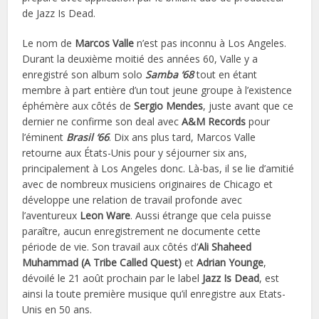
de Jazz Is Dead.
Le nom de
Marcos Valle
n’est pas inconnu à Los Angeles.
Durant la deuxième moitié des années 60, Valle y a
enregistré son album solo
Samba ‘68
tout en étant
membre à part entière d’un tout jeune groupe à l’existence
éphémère aux côtés de
Sergio Mendes
, juste avant que ce
dernier ne confirme son deal avec
A&M Records
pour
l’éminent
Brasil ‘66
. Dix ans plus tard, Marcos Valle
retourne aux États-Unis pour y séjourner six ans,
principalement à Los Angeles donc. Là-bas, il se lie d’amitié
avec de nombreux musiciens originaires de Chicago et
développe une relation de travail profonde avec
l’aventureux
Leon Ware
. Aussi étrange que cela puisse
paraître, aucun enregistrement ne documente cette
période de vie. Son travail aux côtés d’
Ali Shaheed
Muhammad (A Tribe Called Quest)
et
Adrian Younge
,
dévoilé le 21 août prochain par le label
Jazz Is Dead
, est
ainsi la toute première musique qu’il enregistre aux Etats-
Unis en 50 ans.