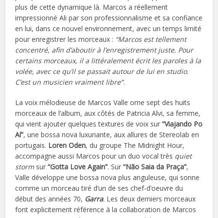
plus de cette dynamique là. Marcos a réellement
impressionné Ali par son professionnalisme et sa confiance
en lui, dans ce nouvel environnement, avec un temps limité
pour enregistrer les morceaux :
“Marcos est tellement
concentré, afin d’aboutir à l’enregistrement juste. Pour
certains morceaux, il a littéralement écrit les paroles à la
volée, avec ce qu’il se passait autour de lui en studio.
C’est un musicien vraiment libre”.
La voix mélodieuse de Marcos Valle orne sept des huits
morceaux de l’album, aux côtés de Patricia Alvi, sa femme,
qui vient ajouter quelques textures de voix sur
“Viajando Po
Aí”
, une bossa nova luxuriante, aux allures de Stereolab en
portugais.
Loren Oden
, du groupe The Midnight Hour,
accompagne aussi Marcos pour un duo vocal très
quiet
storm
sur
“Gotta Love Again”
. Sur
“Não Saia da Praça”
,
Valle développe une bossa nova plus anguleuse, qui sonne
comme un morceau tiré d’un de ses chef-d’oeuvre du
début des années 70,
Garra
. Les deux derniers morceaux
font explicitement référence à la collaboration de Marcos