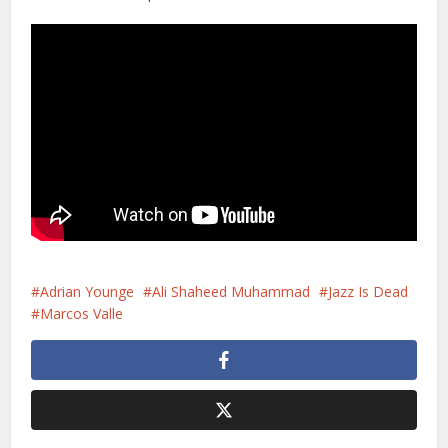
Adrian Younge
Ali Shaheed Muhammad
Jazz Is Dead
Marcos Valle