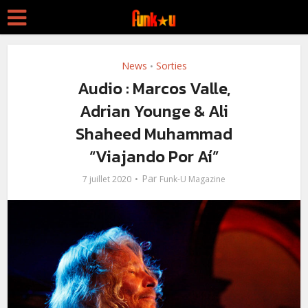
News
Sorties
•
Audio : Marcos Valle,
Adrian Younge & Ali
Shaheed Muhammad
“Viajando Por Aí”
Par
7 juillet 2020
Funk-U Magazine