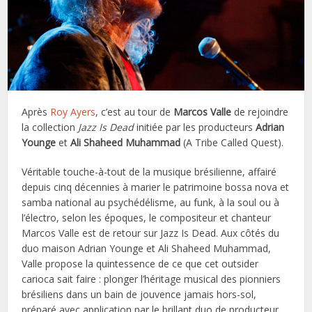
Après
Roy Ayers
, c’est au tour de
Marcos Valle
de rejoindre
la collection
Jazz Is Dead
initiée par les producteurs
Adrian
Younge
et
Ali Shaheed Muhammad
(A Tribe Called Quest).
Véritable touche-à-tout de la musique brésilienne, affairé
depuis cinq décennies à marier le patrimoine bossa nova et
samba national au psychédélisme, au funk, à la soul ou à
l’électro, selon les époques, le compositeur et chanteur
Marcos Valle est de retour sur Jazz Is Dead. Aux côtés du
duo maison Adrian Younge et Ali Shaheed Muhammad,
Valle propose la quintessence de ce que cet outsider
carioca sait faire : plonger l’héritage musical des pionniers
brésiliens dans un bain de jouvence jamais hors-sol,
préparé avec application par le brillant duo de producteur