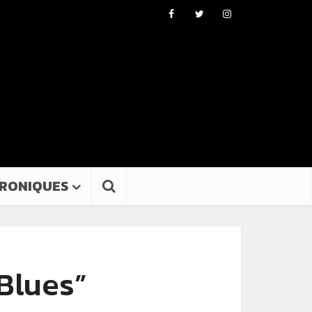
RONIQUES
 Blues”