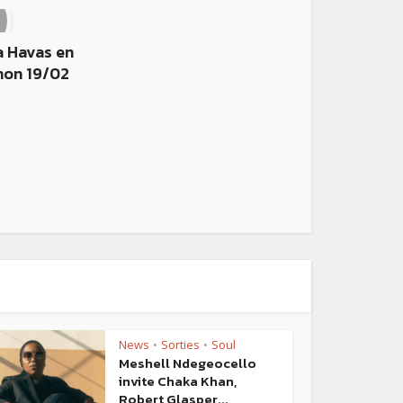
a Havas en
non 19/02
News
Sorties
Soul
•
•
Meshell Ndegeocello
invite Chaka Khan,
Robert Glasper...