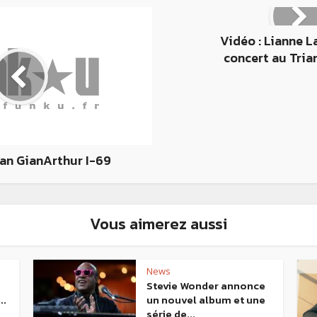
Vidéo : Lianne L
concert au Tria
an GianArthur I-69
Vous aimerez aussi
News
Stevie Wonder annonce
..
un nouvel album et une
série de...