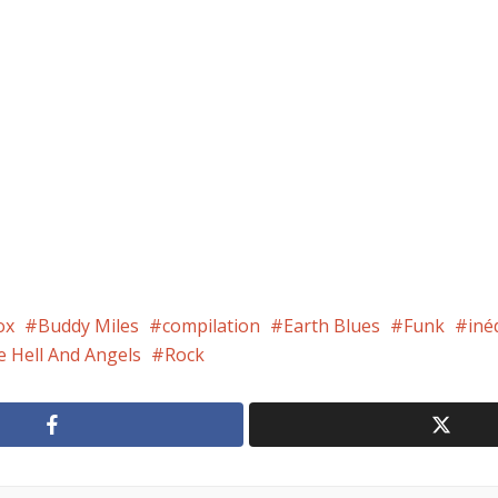
ox
Buddy Miles
compilation
Earth Blues
Funk
iné
e Hell And Angels
Rock