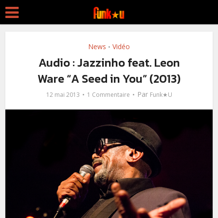
News
Vidéo
•
Audio : Jazzinho feat. Leon
Ware “A Seed in You” (2013)
Par
12 mai 2013
1 Commentaire
Funk★U