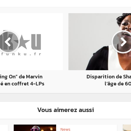
Disparition de Sh
ing On” de Marvin
l’âge de 6
é en coffret 4-LPs
Vous aimerez aussi
News