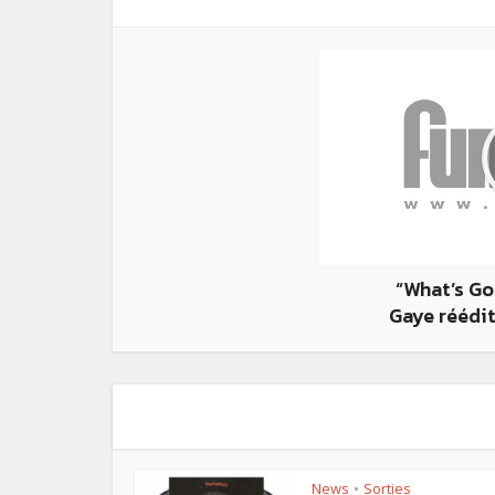
“What’s Go
Gaye réédit
News
Sorties
•