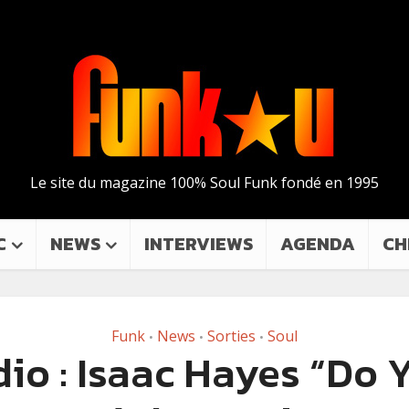
Le site du magazine 100% Soul Funk fondé en 1995
C
NEWS
INTERVIEWS
AGENDA
CH
Funk
News
Sorties
Soul
•
•
•
io : Isaac Hayes “Do 