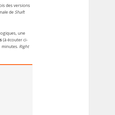
is des versions
inale de
Shaft
logiques, une
s
(à écouter ci-
1 minutes.
Right