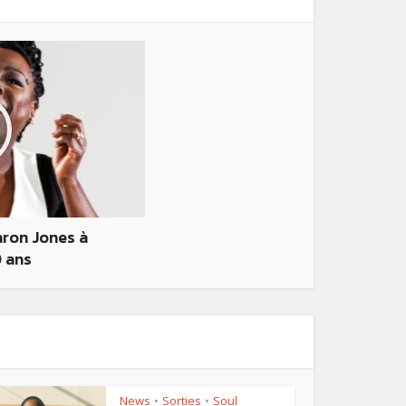
aron Jones à
0 ans
News
Sorties
Soul
•
•