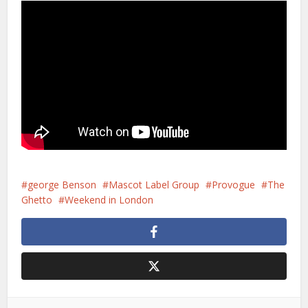
george Benson
Mascot Label Group
Provogue
The
Ghetto
Weekend in London