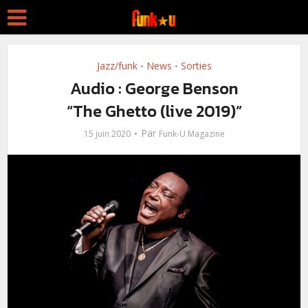
Jazz/funk
News
Sorties
•
•
Audio : George Benson
“The Ghetto (live 2019)”
Par
15 juin 2020
Funk-U Magazine