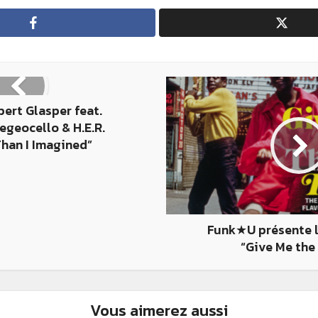
bert Glasper feat.
egeocello & H.E.R.
Than I Imagined”
Funk★U présente l
“Give Me the 
Vous aimerez aussi