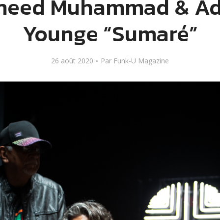
heed Muhammad & Ad
Younge “Sumaré”
26 août 2020
Par
Funk-U Magazine