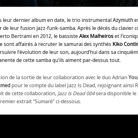
 leur dernier album en date, le trio instrumental
Azymuth
es
r de leur fusion jazz-funk-samba. Après le décès du clavier 
rto Bertrami en 2012, le bassiste
Alex Malheiros
et l’iconi
e sont affairés à recruter le samurai des synthés
Kiko Conti
rsuivre l’évolution de leur son, aujourd’hui dans sa cinquiè
nente de cette samba qu’ils aiment par-dessus tout.
sion de la sortie de leur collaboration avec le duo Adrian
Youn
mmed
pour le compte du label
Jazz Is Dead, rejoignant ainsi 
it de cette collaboration,
Jazz Is Dead 004
sera disponible le
emier extrait “Sumaré” ci-dessous.