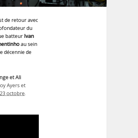
t de retour avec
cofondateur du
que batteur
Ivan
nentinho
au sein
me décennie de
ge et Ali
Roy Ayers et
23 octobre
.