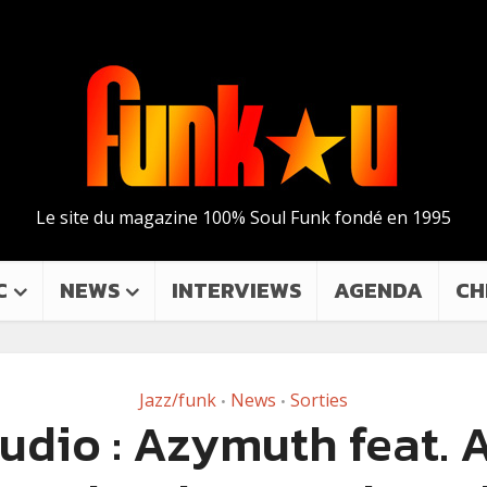
Le site du magazine 100% Soul Funk fondé en 1995
C
NEWS
INTERVIEWS
AGENDA
CH
Jazz/funk
News
Sorties
•
•
udio : Azymuth feat. A