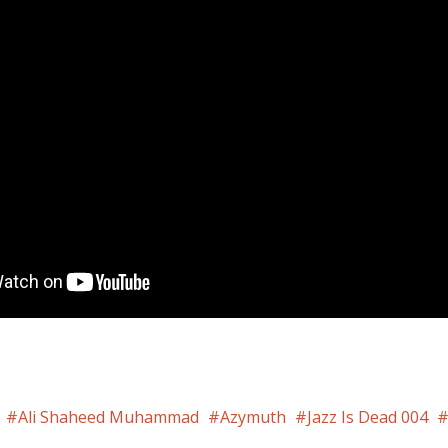
Ali Shaheed Muhammad
Azymuth
Jazz Is Dead 004