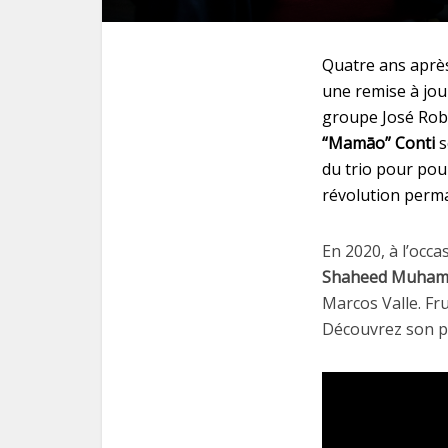
Quatre ans après
une remise à jou
groupe José Robe
“Mamāo” Conti
s
du trio pour pou
révolution perma
En 2020, à l’occa
Shaheed Muha
Marcos Valle. Fru
Découvrez son pr