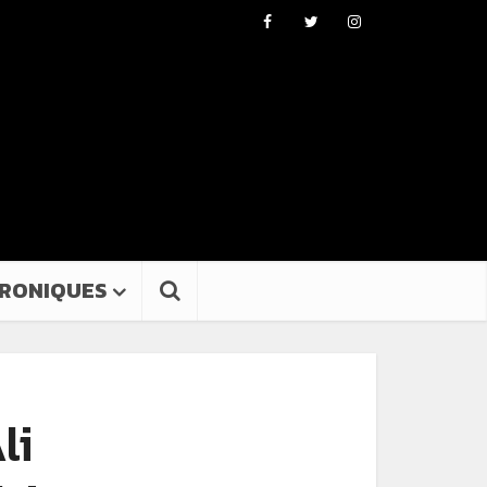
RONIQUES
li