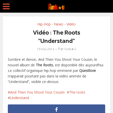
Hip-Hop
News
Vidéo
•
•
Vidéo : The Roots
“Understand”
Par
19 mai 2014
Funk★U
Sombre et dense,
A
nd Then You Shoot Your Cousin, le
nouvel album de
The Roots
, est disponible dès aujourd’hui.
Le collectif organique hip-hop emmené par
Questlove
n’apparait pourtant pas dans la vidéo animée de
“Understand”, visible ce-dessus.
And Then You Shoot Your Cousin
The roots
Understand