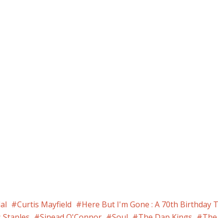
lal
Curtis Mayfield
Here But I'm Gone : A 70th Birthday T
 Staples
Sinead O'Connor
Soul
The Dap Kings
The