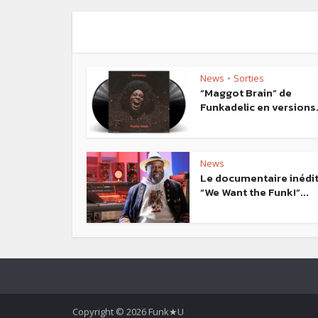
News
Sorties
•
“Maggot Brain” de
Funkadelic en versions.
News
Le documentaire inédi
“We Want the Funk!”...
Copyright © 2026 Funk★U