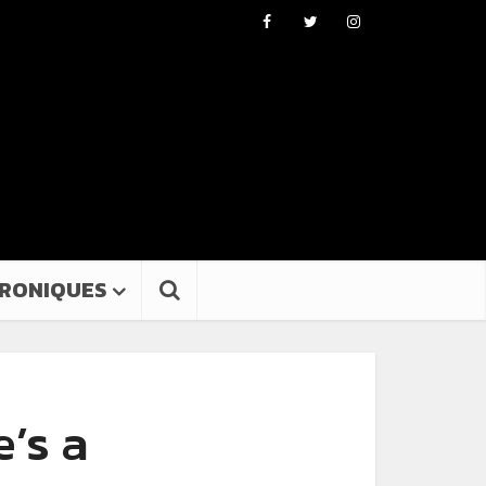
RONIQUES
e’s a