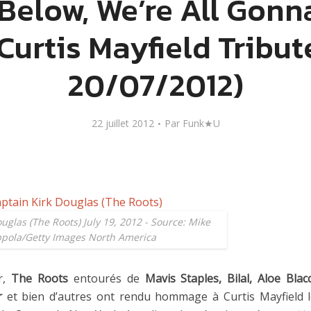
 Below, We’re All Gonn
Curtis Mayfield Tribut
20/07/2012)
22 juillet 2012
Par
Funk★U
uglas (The Roots) July 19, 2012 - Source: Mike
pola/Getty Images North America
r,
The Roots
entourés de
Mavis Staples, Bilal, Aloe Blac
r
et bien d’autres ont rendu hommage à Curtis Mayfield l