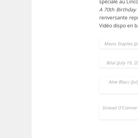
spéciale au Linc
A 70th Birthday 
renversante repr
Vidéo dispo en b
Mavis Staples (J
Bilal (July 19,
Aloe Blacc (Ju
Sinead O'Connor (