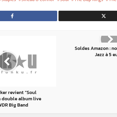
Soldes Amazon : no
Jazz à 5 e
ker revient “Soul
n double album live
 WDR Big Band