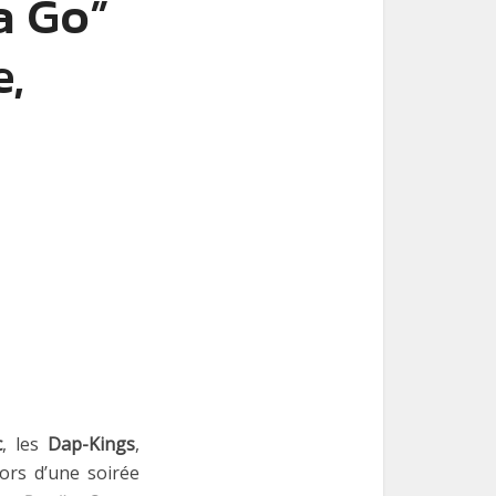
a Go”
e,
c
, les
Dap-Kings
,
ors d’une soirée