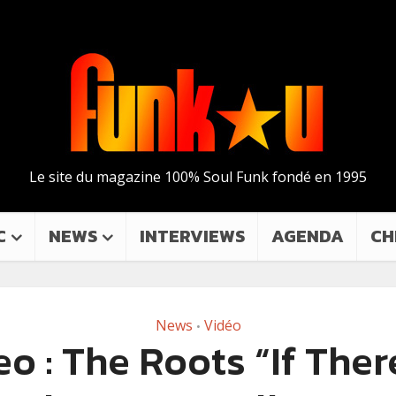
Le site du magazine 100% Soul Funk fondé en 1995
C
NEWS
INTERVIEWS
AGENDA
CH
News
Vidéo
•
o : The Roots “If Ther