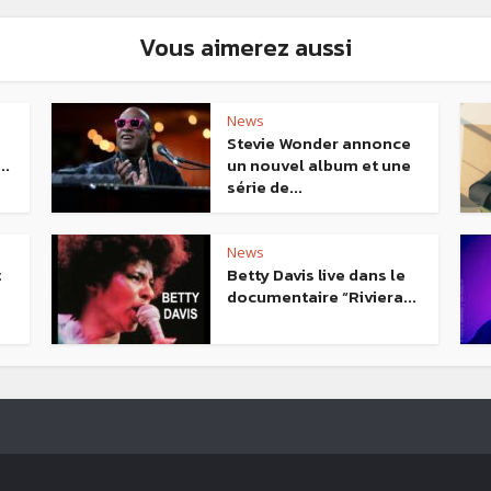
Vous aimerez aussi
News
Stevie Wonder annonce
..
un nouvel album et une
série de...
News
t
Betty Davis live dans le
documentaire “Riviera...