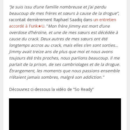
“Je suis issu d’une famille nombreuse et j’ai perdu
beaucoup de mes frères et sœurs à cause de la drogue”
,
racontait dernièrement Raphael Saadiq dans
un entretien
accordé à Funk★U.
“
Mon frère Jimmy est mort d’une
overdose d’héroïne, et une de mes sœurs est décédée à
cause du crack. Deux autres de mes sœurs ont été
longtemps accros au crack, mais elles s’en sont sorties…
Jimmy avait treize ans de plus que moi et nous avons
toujours été très proches, nous parlions beaucoup. Il me
parlait de la prison, de ses cambriolages et de la drogue.
Étrangement, les moments que nous passions ensemble
n’étaient jamais sombres, malgré son addiction.”
Découvrez ci-dessous la vidéo de “So Ready”