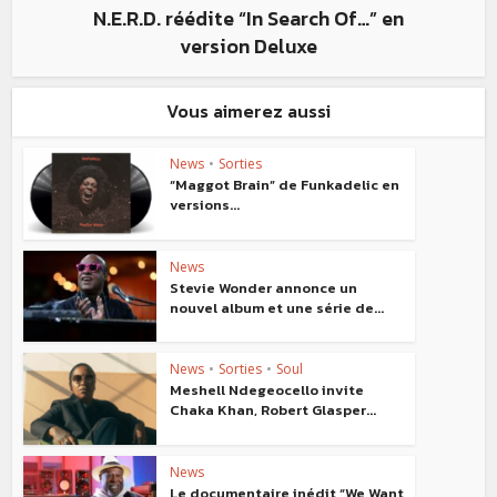
N.E.R.D. réédite “In Search Of…” en
version Deluxe
Vous aimerez aussi
News
•
Sorties
“Maggot Brain” de Funkadelic en
versions...
News
Stevie Wonder annonce un
nouvel album et une série de...
News
•
Sorties
•
Soul
Meshell Ndegeocello invite
Chaka Khan, Robert Glasper...
News
Le documentaire inédit “We Want