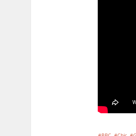
BBC
Chic
G