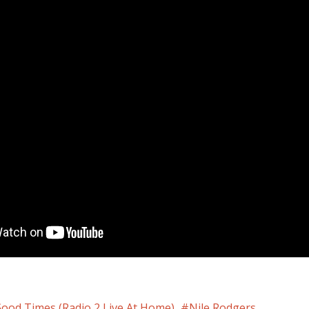
ood Times (Radio 2 Live At Home)
Nile Rodgers