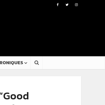
RONIQUES
 “Good