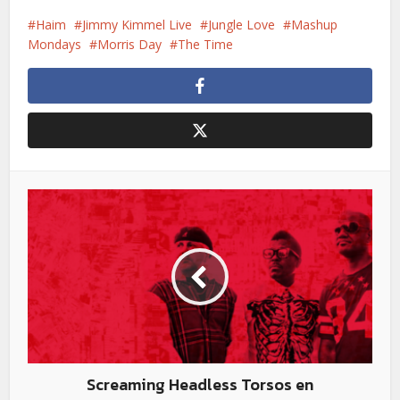
Haim
Jimmy Kimmel Live
Jungle Love
Mashup
Mondays
Morris Day
The Time
Screaming Headless Torsos en