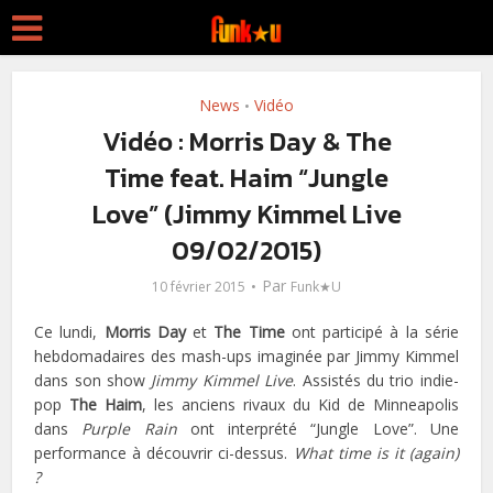
News
Vidéo
•
Vidéo : Morris Day & The
Time feat. Haim “Jungle
Love” (Jimmy Kimmel Live
09/02/2015)
Par
10 février 2015
Funk★U
Ce lundi,
Morris Day
et
The Time
ont participé à la série
hebdomadaires des mash-ups imaginée par Jimmy Kimmel
dans son show
Jimmy Kimmel Live
. Assistés du trio indie-
pop
The
Haim
, les anciens rivaux du Kid de Minneapolis
dans
Purple Rain
ont interprété “Jungle Love”. Une
performance à découvrir ci-dessus.
What time is it (again)
?