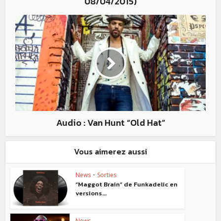
08/04/2015)
Audio : Van Hunt “Old Hat”
Vous aimerez aussi
News
•
Sorties
“Maggot Brain” de Funkadelic en
versions...
News