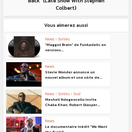
Back” (Late Show With Stephen
Colbert)
Vous aimerez aussi
News
•
Sorties
“Maggot Brain” de Funkadelic en
versions...
News
Stevie Wonder annonce un
nouvel album et une série de...
News
•
Sorties
•
Soul
Meshell Ndegeocello invite
Chaka Khan, Robert Glasper...
News
Le documentaire inédit “We Want
the Funk!”...