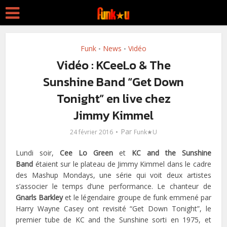
Funk
News
Vidéo
•
•
Vidéo : KCeeLo & The
Sunshine Band “Get Down
Tonight” en live chez
Jimmy Kimmel
Par
24 février 2016
Funk★U
Lundi soir,
Cee Lo Green
et
KC and the Sunshine
Band
étaient sur le plateau de Jimmy Kimmel dans le cadre
des Mashup Mondays, une série qui voit deux artistes
s’associer le temps d’une performance. Le chanteur de
Gnarls Barkley
et le légendaire groupe de funk emmené par
Harry Wayne Casey ont revisité “Get Down Tonight”, le
premier tube de KC and the Sunshine sorti en 1975, et