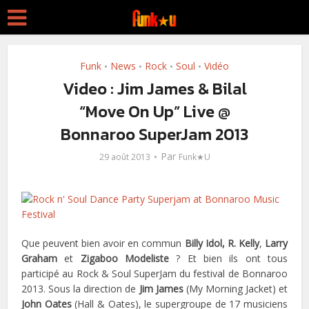
Funk
News
Rock
Soul
Vidéo
•
•
•
•
Video : Jim James & Bilal
“Move On Up” Live @
Bonnaroo SuperJam 2013
Par
29 août 2013
Funk★U
Que peuvent bien avoir en commun
Billy Idol, R. Kelly
,
Larry
Graham
et
Zigaboo Modeliste
? Et bien ils ont tous
participé au Rock & Soul SuperJam du festival de Bonnaroo
2013. Sous la direction de
Jim James
(My Morning Jacket) et
John Oates
(Hall & Oates), le supergroupe de 17 musiciens