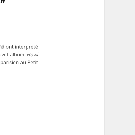
”
und
ont interprété
ouvel album
Howl
parisien au Petit