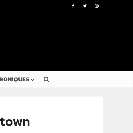
RONIQUES
ptown