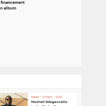
 financement
in album
News
Sorties
Soul
•
•
Meshell Ndegeocello