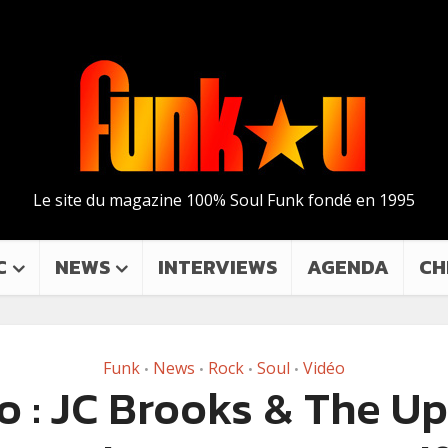
Le site du magazine 100% Soul Funk fondé en 1995
C
NEWS
INTERVIEWS
AGENDA
CH
Funk
News
Rock
Soul
Vidéo
•
•
•
•
o : JC Brooks & The U