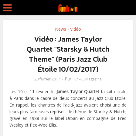
News
Vidéo
•
Vidéo : James Taylor
Quartet “Starsky & Hutch
Theme” (Paris Jazz Club
Étoile 10/02/2017)
Par
20 février 2017
Funk-U Magazine
Les 10 et 11 février, le
James Taylor Quartet
faisait escale
à Paris dans le cadre de deux concerts au Jazz Club Étoile.
En rappel, les chantres de l’acid-jazz avaient choisi une de
leurs plus fameuses reprises : le thème de Starsky & Hutch,
gravé en 1988 sur le label Urban en compagnie de Fred
Wesley et Pee-Wee Ellis.