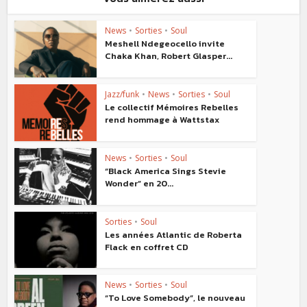
News
•
Sorties
•
Soul
Meshell Ndegeocello invite
Chaka Khan, Robert Glasper...
Jazz/funk
•
News
•
Sorties
•
Soul
Le collectif Mémoires Rebelles
rend hommage à Wattstax
News
•
Sorties
•
Soul
“Black America Sings Stevie
Wonder” en 20...
Sorties
•
Soul
Les années Atlantic de Roberta
Flack en coffret CD
News
•
Sorties
•
Soul
“To Love Somebody”, le nouveau