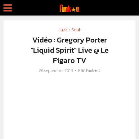
Jazz
Soul
•
Vidéo : Gregory Porter
“Liquid Spirit” Live @ Le
Figaro TV
Par
26 septembre 2013
Funk★U