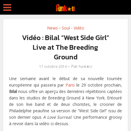
News
Soul
Vidéo
•
•
Vidéo : Bilal “West Side Girl”
Live at The Breeding
Ground
Par
17 octobre 2014
Funk★U
Une semaine avant le début de sa nouvelle tournée
européenne qui passera par
Paris
le 29 octobre prochain,
Bilal
nous offre un aperçu des dernières répétitions captées
dans les studios de Breeding Ground à New York. Entouré
de son live band et de deux choristes, le crooner de
Philadelphie peaufine sa version de “West Side Girl” issu de
son dernier opus
A Love Surreal
. Une performance groovy
à revoir dans la vidéo ci-dessus.