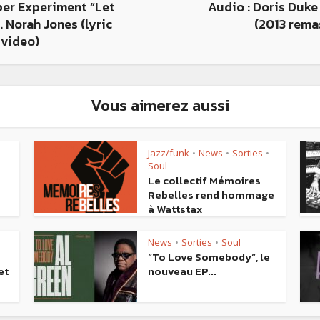
per Experiment “Let
Audio : Doris Duke 
t. Norah Jones (lyric
(2013 rema
video)
Vous aimerez aussi
Jazz/funk
News
Sorties
•
•
•
Soul
Le collectif Mémoires
Rebelles rend hommage
à Wattstax
News
Sorties
Soul
•
•
“To Love Somebody”, le
et
nouveau EP...