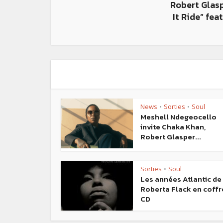
Robert Glas
It Ride” fea
News
Sorties
Soul
•
•
Meshell Ndegeocello
invite Chaka Khan,
Robert Glasper...
Sorties
Soul
•
Les années Atlantic de
Roberta Flack en coffr
CD