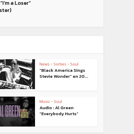
“I’m a Loser”
ster)
News
Sorties
Soul
•
•
“Black America Sings
Stevie Wonder” en 20...
Music
Soul
•
Audio : Al Green
“Everybody Hurts”