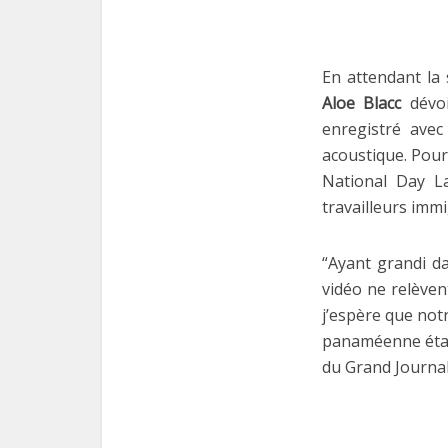
En attendant la
Aloe Blacc
dévo
enregistré ave
acoustique. Pour 
National Day L
travailleurs immi
“Ayant grandi da
vidéo ne relèvent
j’espère que not
panaméenne était
du Grand Journal