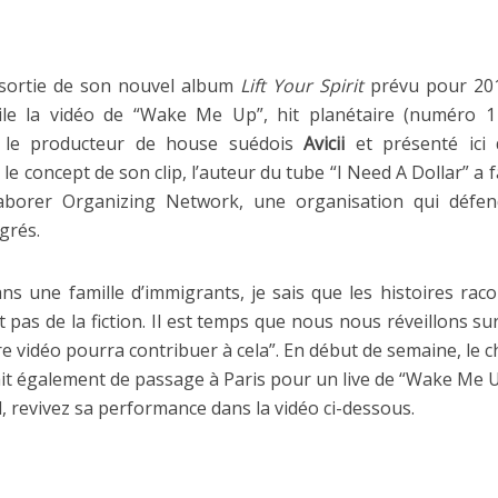
 sortie de son nouvel album
Lift Your Spirit
prévu pour 201
ile la vidéo de “Wake Me Up”, hit planétaire (numéro 
c le producteur de house suédois
Avicii
et présenté ici
le concept de son clip, l’auteur du tube “I Need A Dollar” a f
aborer Organizing Network, une organisation qui défend
grés.
ns une famille d’immigrants, je sais que les histoires rac
 pas de la fiction. Il est temps que nous nous réveillons su
re vidéo pourra contribuer à cela”. En début de semaine, le c
 également de passage à Paris pour un live de “Wake Me U
, revivez sa performance dans la vidéo ci-dessous.