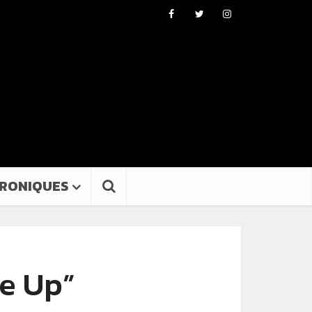
RONIQUES
Me Up”