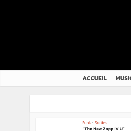
ACCUEIL
MUSI
Funk
Sorties
•
“The New Zapp IV U”