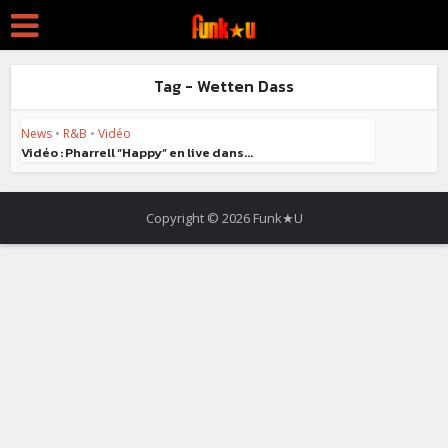
Tag - Wetten Dass
News
•
R&B
•
Vidéo
Vidéo : Pharrell “Happy” en live dans...
Copyright © 2026 Funk★U