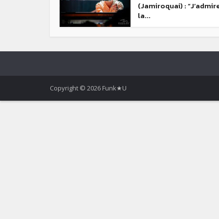
(Jamiroquai) : “J’admir
la...
Copyright © 2026 Funk★U